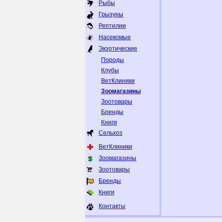
Рыбы
Грызуны
Рептилии
Насекомые
Экзотические
Породы
Клубы
ВетКлиники
Зоомагазины
Зоотовары
Бренды
Книги
Сельхоз
ВетКлиники
Зоомагазины
Зоотовары
Бренды
Книги
Контакты