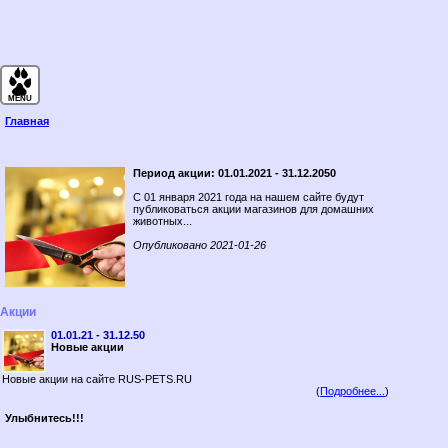
Главная
Кошки
MENU
Собаки
Главная
Птицы
Рыбы
Период акции: 01.01.2021 - 31.12.2050
Грызуны
C 01 января 2021 года на нашем сайте будут
Рептилии
публиковаться акции магазинов для домашних
животных...
Насекомые
Экзотические
Опубликовано 2021-01-26
Сельхоз
ВетКлиники
Акции
Зоомагазины
Зоотовары
01.01.21 - 31.12.50
Новые акции
Бренды
Книги
Новые акции на сайте RUS-PETS.RU
(
Подробнее...
)
Контакты
Улыбнитесь!!!