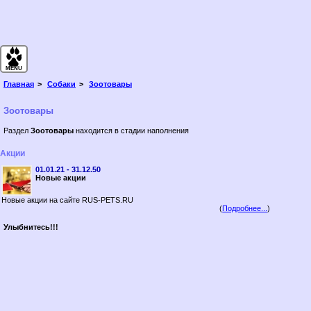
Главная
Кошки
MENU
Собаки
Главная
Собаки
Зоотовары
Породы
Зоотовары
Клубы
ВетКлиники
Раздел
Зоотовары
находится в стадии наполнения
Зоомагазины
Зоотовары
Акции
Бренды
01.01.21 - 31.12.50
Книги
Новые акции
Птицы
Новые акции на сайте RUS-PETS.RU
Рыбы
(
Подробнее...
)
Грызуны
Улыбнитесь!!!
Рептилии
Насекомые
Экзотические
Сельхоз
ВетКлиники
Зоомагазины